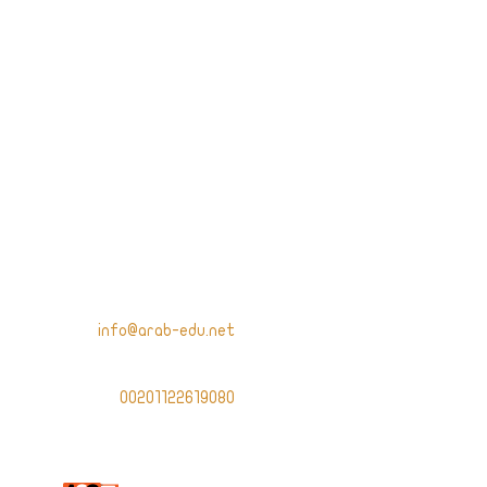
شركة متخصصة في
تأهيل وتدريب
الموارد البشرية
والتسهيل على
المتقدمين
للجامعات المصرية.
العنوان:
181 ش السودان -
المهندسين - الجيزة
البريد الالكتروني:
info@arab-edu.net
الهاتف:
00201122619080